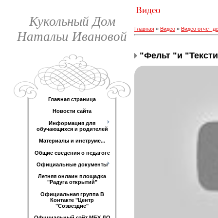
Видео
Кукольный Дом
Главная
»
Видео
»
Видео отчет д
Натальи Ивановой
"Фельт "и "Текст
Главная страница
Новости сайта
Информация для
обучающихся и родителей
Материалы и инструме...
Общие сведения о педагоге
Официальные документы
Летняя онлаин площадка
"Радуга открытий"
Официальная группа В
Контакте "Центр
"Созвездие"
Официальный сайт МБУ ДО