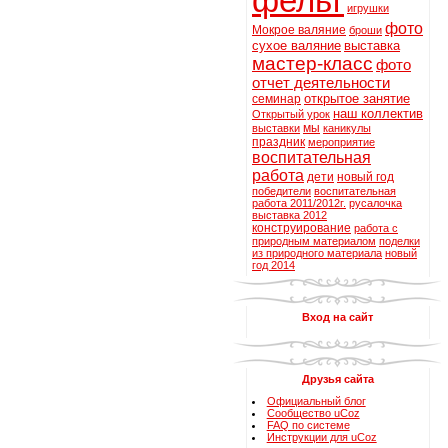
фельт
игрушки
фото
Мокрое валяние
броши
сухое валяние
выставка
мастер-класс
фото
отчет деятельности
открытое занятие
семинар
наш коллектив
Открытый урок
мы
выставки
каникулы
праздник
мероприятие
воспитательная
работа
дети
новый год
победители
воспитательная
работа 2011/2012г.
русалочка
выставка 2012
конструирование
работа с
природным материалом
поделки
из природного материала
новый
год 2014
Вход на сайт
Друзья сайта
Официальный блог
Сообщество uCoz
FAQ по системе
Инструкции для uCoz