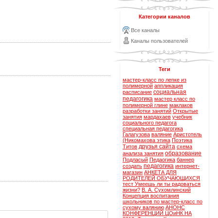
Категории каналов
Все каналы
Каналы пользователей
Теги
мастер-класс по лепке из
полимерной
аппликация
социальная
расписание
педагогика
мастер класс по
полимерной глине
маклаков
разработки занятий
Открытые
занятия
мардахаев
учебник
социального педагога
специальная педагогика
Галагузова
валяние
Аристотель
(Никомахова этика
Поэтика
друзья сайта
Титов
схема
образование
анализа занятия
Подласый
Педаогика
баннер
педагогика
создать
интернет-
магазин
АНКЕТА ДЛЯ
РОДИТЕЛЕЙ ОБУЧАЮЩИХСЯ
тест Умеешь ли ты радоваться
жизни?
В. А. Сухомлинский
Концепция воспитания
школьников по
мастер-класс по
сухому валянию
АНОНС
КОНФЕРЕНЦИЙ ЦОиНК НА