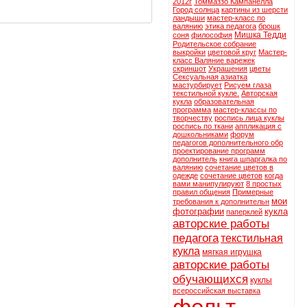
2012г
Томмаззо Кампанелла
Город солнца
картины из шерсти
ландыши
мастер-класс по
валянию
этика педагога
брошк
Мишка Тедди
соня
философия
Родительское собрание
выкройки
цветовой круг
Мастер-
класс Валяние варежек
скриншот
Украшения
цветы
Сексуальная азиатка
мастурбирует
Рисуем глаза
текстильной кукле.
Авторская
кукла
образовательная
программа
мастер-классы по
творчеству
роспись лица куклы
роспись по ткани
аппликация с
дошкольниками
форум
педагогов дополнительного обр
проектирование программ
дополнитель
книга шпаргалка по
валянию
сочетание цветов в
одежде
сочетание цветов
когда
вами манипулируют
8 простых
правил общения
Примерные
мои
требования к дополнительн
фотографии
кукла
паперклей
авторские работы
педагога
текстильная
кукла
мягкая игрушка
авторские работы
обучающихся
куклы
всероссийская выставка