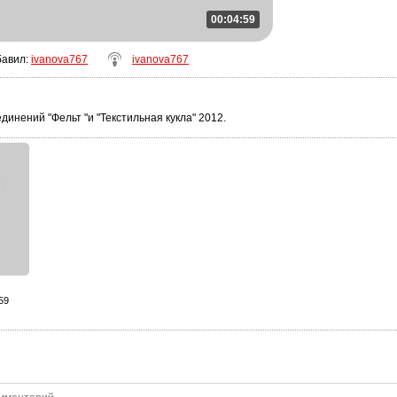
00:04:59
бавил
:
ivanova767
ivanova767
динений "Фельт "и "Текстильная кукла" 2012.
:59