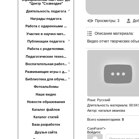
"Центр "Созвездие"
Деятельность педагога
Награды педагога
Просмотры
: 3
До
Работа с одаренными ...
Описание материала
:
Участие в научно-мет...
Видео отчет творческих объе
Публикации педагога
Работа с родителями.
Педагогические техно...
Воспитательная работ...
Развивающие игры с д...
Библиотека для обуча...
Фотоальбомы
Наше видео
Язык
: Русский
Новости образования
Длительность материала
: 00:04
Каталог файлов
Автор
: наталья иванова
Каталог статей
Всего комментариев
:
0
База разработок
ComForm">
Войдите:
Друзья сайта