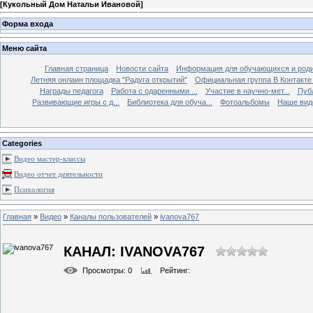
[
Кукольный Дом Натальи Ивановой
]
Форма входа
Меню сайта
Главная страница
Новости сайта
Информация для обучающихся и род
Летняя онлаин площадка "Радуга открытий"
Официальная группа В Контакте 
Награды педагога
Работа с одаренными ...
Участие в научно-мет...
Пуб
Развивающие игры с д...
Библиотека для обуча...
Фотоальбомы
Наше вид
Categories
Видео мастер-классы
Видео отчет деятельности
Психология
Главная
»
Видео
»
Каналы пользователей
»
ivanova767
КАНАЛ: IVANOVA767
Просмотры
: 0
Рейтинг
: