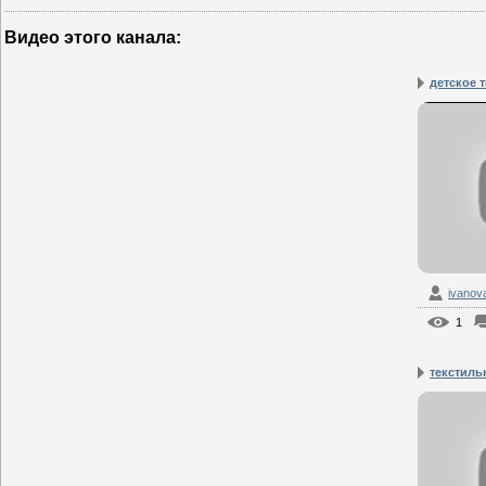
Видео этого канала
:
детское 
ivanov
1
текстиль