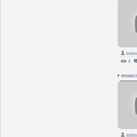
ivanov
2
детское т
ivanov