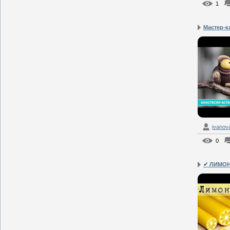
1
Мастер-кл
ivanov
0
✔ ЛИМОНН