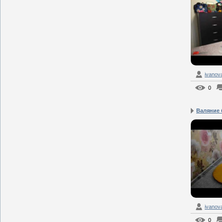
ivanov
0
Валяние 
ivanov
0