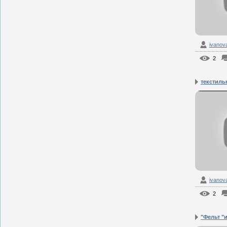
ivanov
2
текстильн
ivanov
2
"Фельт "и