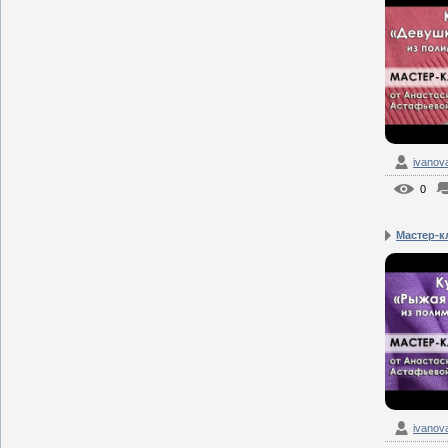
ivanov
0
Мастер-кл
ivanov