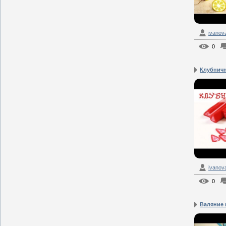
ivanov
0
Клубнична
ivanov
0
Валяние п